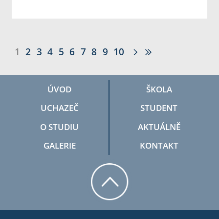
1
2
3
4
5
6
7
8
9
10
ÚVOD
ŠKOLA
UCHAZEČ
STUDENT
O STUDIU
AKTUÁLNĚ
GALERIE
KONTAKT