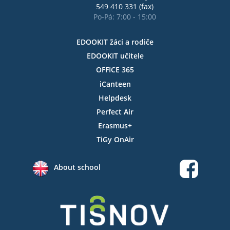
549 410 331 (fax)
Po-Pá: 7:00 - 15:00
EDOOKIT žáci a rodiče
EDOOKIT učitele
OFFICE 365
iCanteen
Helpdesk
Perfect Air
Erasmus+
TiGy OnAir
About school