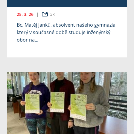
25. 3. 26
|
3×
Bc. Matěj Janků, absolvent našeho gymnázia,
který v současné době studuje inženýrský
obor na...