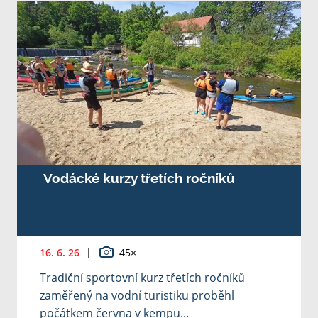
Vodácké kurzy třetích ročníků
16. 6. 26
|
45×
Tradiční sportovní kurz třetích ročníků
zaměřený na vodní turistiku proběhl
počátkem června v kempu...