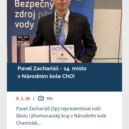
Pavel Zachariáš - 14. místo
v Národním kole ChO!
8. 2. 26
|
10×
Pavel Zachariáš (Sp) reprezentoval naši
školu i Jihomoravský kraj v Národním kole
Chemické...