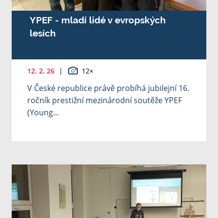
YPEF - mladí lidé v evropských
lesích
12. 2. 26
|
12×
V České republice právě probíhá jubilejní 16.
ročník prestižní mezinárodní soutěže YPEF
(Young...