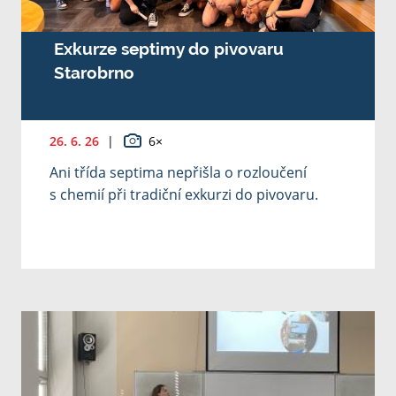
Exkurze septimy do pivovaru
Starobrno
26. 6. 26
|
6×
Ani třída septima nepřišla o rozloučení
s chemií při tradiční exkurzi do pivovaru.