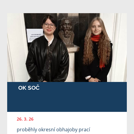
OK SOČ
26. 3. 26
proběhly okresní obhajoby prací