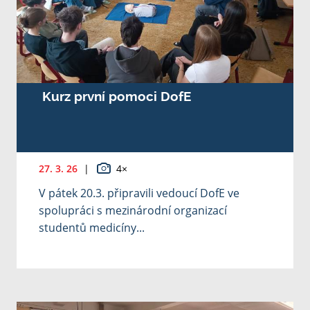
Kurz první pomoci DofE
27. 3. 26
|
4×
V pátek 20.3. připravili vedoucí DofE ve
spolupráci s mezinárodní organizací
studentů medicíny...