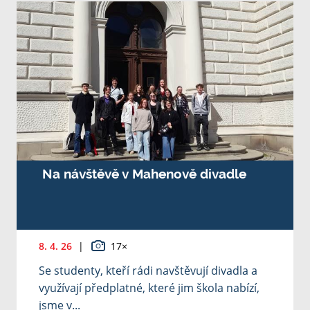
Na návštěvě v Mahenově divadle
8. 4. 26
|
17×
Se studenty, kteří rádi navštěvují divadla a
využívají předplatné, které jim škola nabízí,
jsme v...