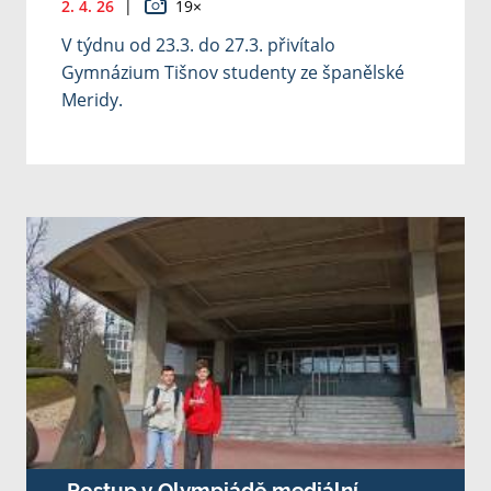
2. 4. 26
|
19×
V týdnu od 23.3. do 27.3. přivítalo
Gymnázium Tišnov studenty ze španělské
Meridy.
Postup v Olympiádě mediální