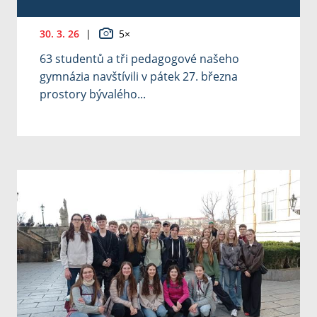
30. 3. 26
|
5×
63 studentů a tři pedagogové našeho
gymnázia navštívili v pátek 27. března
prostory bývalého...