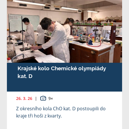
Krajské kolo Chemické olympiády
kat. D
26. 3. 26
|
9×
Z okresního kola ChO kat. D postoupili do
kraje tři hoši z kvarty.