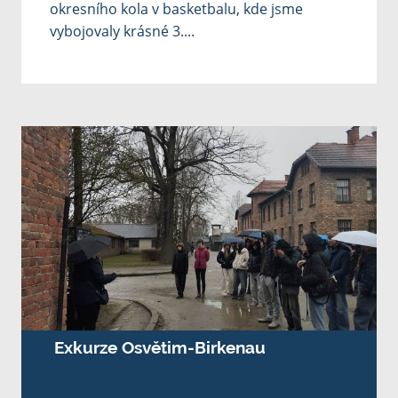
okresního kola v basketbalu, kde jsme
vybojovaly krásné 3....
Exkurze Osvětim-Birkenau