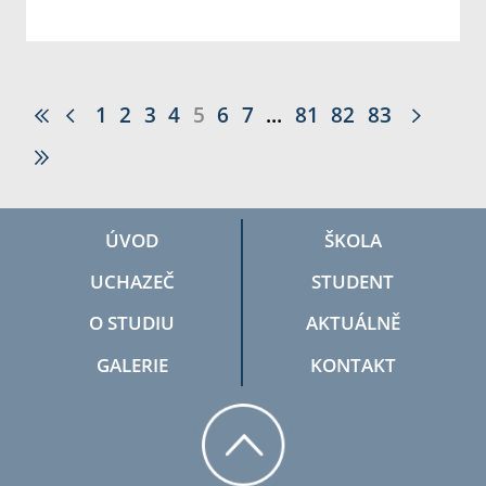
1
2
3
4
5
6
7
...
81
82
83
ÚVOD
ŠKOLA
UCHAZEČ
STUDENT
O STUDIU
AKTUÁLNĚ
GALERIE
KONTAKT