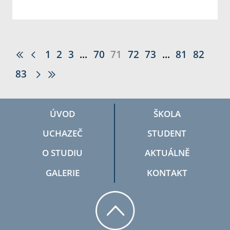
1
2
3
...
70
71
72
73
...
81
82
83
ÚVOD
ŠKOLA
UCHAZEČ
STUDENT
O STUDIU
AKTUÁLNĚ
GALERIE
KONTAKT