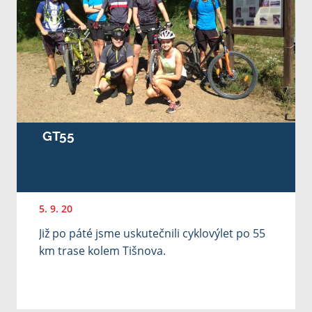
GT55
5. 9. 20
Již po páté jsme uskutečnili cyklovýlet po 55
km trase kolem Tišnova.