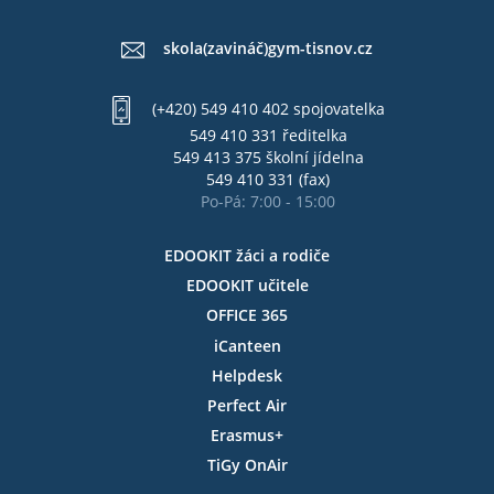
skola(zavináč)gym-tisnov.cz
(+420) 549 410 402 spojovatelka
549 410 331 ředitelka
549 413 375 školní jídelna
549 410 331 (fax)
Po-Pá: 7:00 - 15:00
EDOOKIT žáci a rodiče
EDOOKIT učitele
OFFICE 365
iCanteen
Helpdesk
Perfect Air
Erasmus+
TiGy OnAir