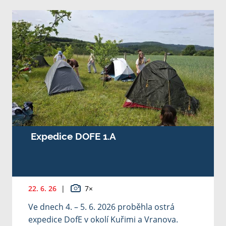
Expedice DOFE 1.A
22. 6. 26
|
7×
Ve dnech 4. – 5. 6. 2026 proběhla ostrá
expedice DofE v okolí Kuřimi a Vranova.