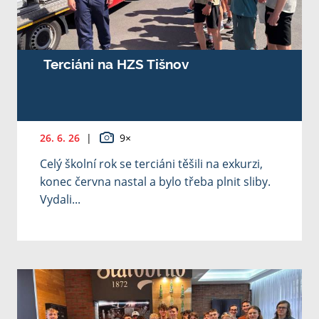
Terciáni na HZS Tišnov
26. 6. 26
|
9×
Celý školní rok se terciáni těšili na exkurzi,
konec června nastal a bylo třeba plnit sliby.
Vydali...