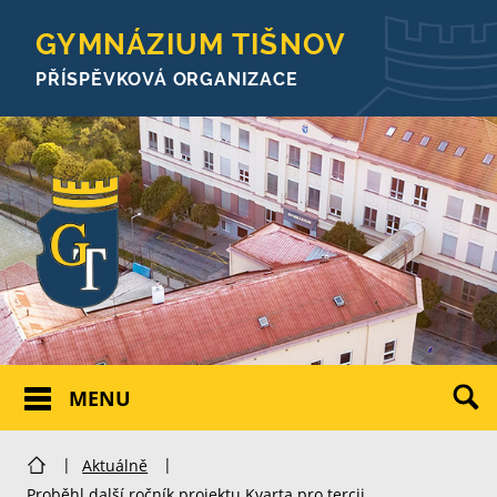
GYMNÁZIUM TIŠNOV
PŘÍSPĚVKOVÁ ORGANIZACE
MENU
|
Aktuálně
|
Proběhl další ročník projektu Kvarta pro tercii