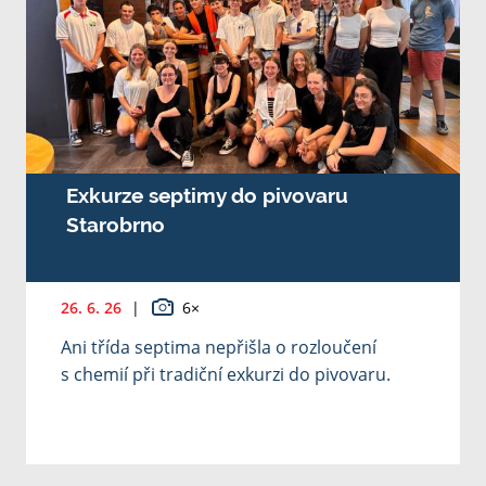
Exkurze septimy do pivovaru
Starobrno
26. 6. 26
|
6×
Ani třída septima nepřišla o rozloučení
s chemií při tradiční exkurzi do pivovaru.