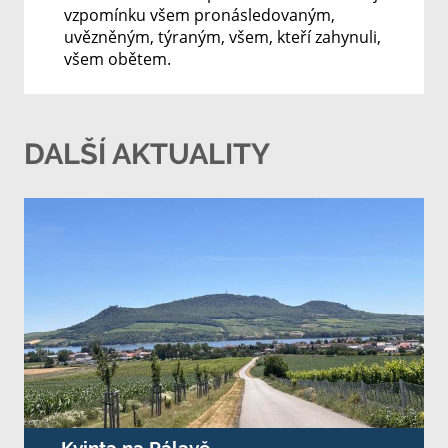
vzpomínku všem pronásledovaným,
uvězněným, týraným, všem, kteří zahynuli,
všem obětem.
DALŠÍ AKTUALITY
Kvinta na Pálavě