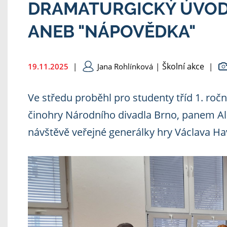
DRAMATURGICKÝ ÚVOD
ANEB "NÁPOVĚDKA"
Školní akce
19.11.2025
|
Jana Rohlínková
|
|
Ve středu proběhl pro studenty tříd 1. roč
činohry Národního divadla Brno, panem A
návštěvě veřejné generálky hry Václava Ha