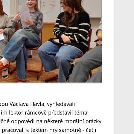
bou Václava Havla, vyhledávali
im lektor rámcově představil téma,
ečně odpovědi na některé morální otázky
pracovali s textem hry samotné - četli