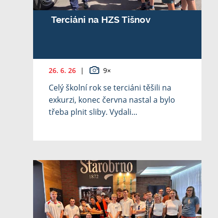
Terciáni na HZS Tišnov
26. 6. 26
|
9×
Celý školní rok se terciáni těšili na
exkurzi, konec června nastal a bylo
třeba plnit sliby. Vydali...