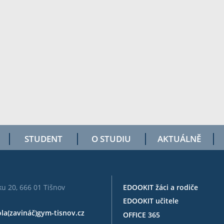
STUDENT
O STUDIU
AKTUÁLNĚ
u 20, 666 01 Tišnov
EDOOKIT žáci a rodiče
EDOOKIT učitele
ola(zavináč)gym-tisnov.cz
OFFICE 365