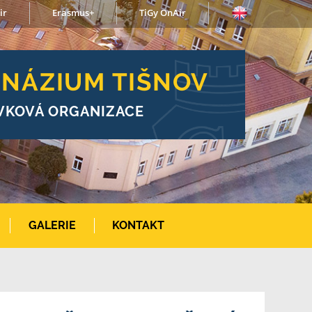
ir
Erasmus+
TiGy OnAir
NÁZIUM TIŠNOV
VKOVÁ ORGANIZACE
GALERIE
KONTAKT