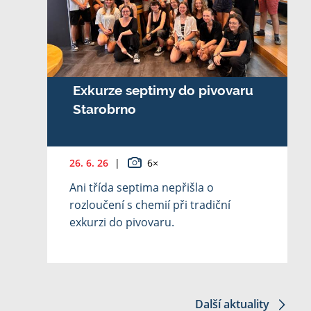
Exkurze septimy do pivovaru
Starobrno
26. 6. 26
|
6×
Ani třída septima nepřišla o
rozloučení s chemií při tradiční
exkurzi do pivovaru.
Další aktuality