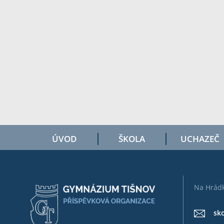
ÚVOD
ŠKOLA
UCHAZEČ
Na Hrádk
sk