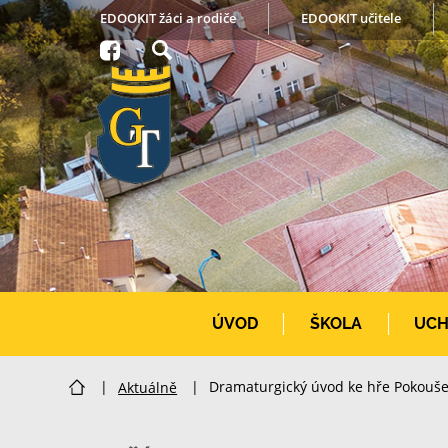
EDOOKIT žáci a rodiče
EDOOKIT učitele
ÚVOD
ŠKOLA
UCH
|
Aktuálně
|
Dramaturgický úvod ke hře Pokouš