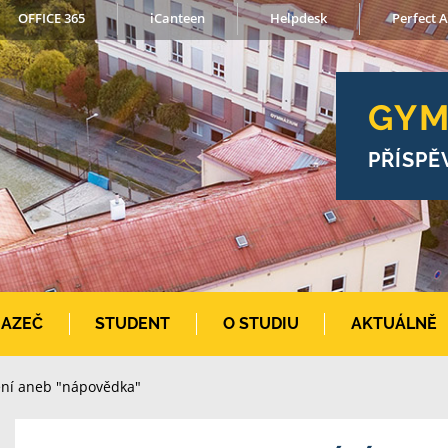
OFFICE 365
iCanteen
Helpdesk
Perfect A
GYM
PŘÍSPĚ
AZEČ
STUDENT
O STUDIU
AKTUÁLNĚ
ení aneb "nápovědka"