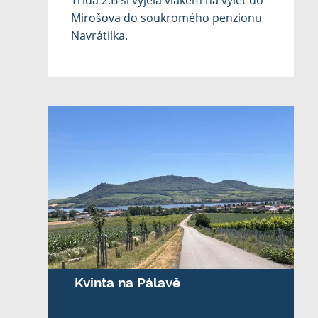
Třída 2.B si vyjela vlakem na výlet do
Mirošova do soukromého penzionu
Navrátilka.
Kvinta na Pálavě