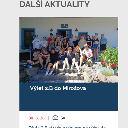
DALŠÍ AKTUALITY
Výlet 2.B do Mirošova
30. 6. 26
|
5×