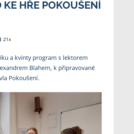
 KE HŘE POKOUŠENÍ
21x
níku a kvinty program s lektorem
lexandrem Blahem, k připravované
vla Pokoušení.