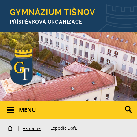
GYMNÁZIUM TIŠNOV
PŘÍSPĚVKOVÁ ORGANIZACE
MENU
|
Aktuálně
|
Expedic DofE