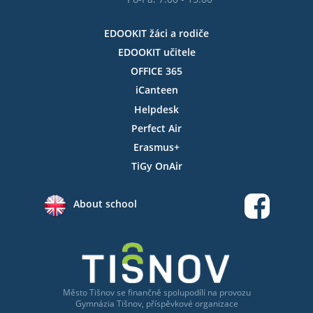
EDOOKIT žáci a rodiče
EDOOKIT učitele
OFFICE 365
iCanteen
Helpdesk
Perfect Air
Erasmus+
TiGy OnAir
About school
Město Tišnov
se
finančně spolupodílí na provozu
Gymnázia Tišnov, příspěvkové organizace