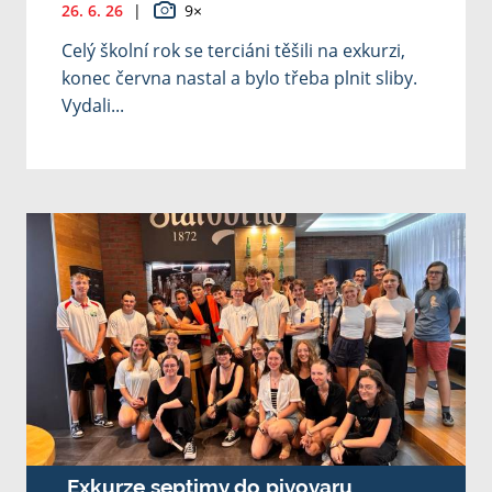
26. 6. 26
|
9×
Celý školní rok se terciáni těšili na exkurzi,
konec června nastal a bylo třeba plnit sliby.
Vydali...
Exkurze septimy do pivovaru