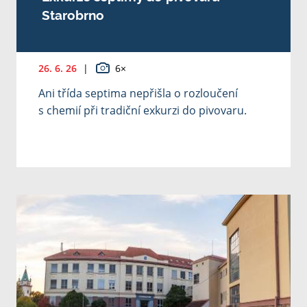
Starobrno
26. 6. 26
|
6×
Ani třída septima nepřišla o rozloučení
s chemií při tradiční exkurzi do pivovaru.