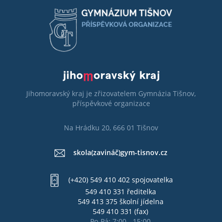
Jihomoravský kraj je zřizovatelem Gymnázia Tišnov,
příspěvkové organizace
Na Hrádku 20, 666 01 Tišnov
skola(zavináč)gym-tisnov.cz
(+420) 549 410 402 spojovatelka
549 410 331 ředitelka
549 413 375 školní jídelna
549 410 331 (fax)
Po-Pá: 7:00 - 15:00