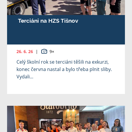
Terciáni na HZS Tišnov
26. 6. 26
|
9×
Celý školní rok se terciáni těšili na exkurzi,
konec června nastal a bylo třeba plnit sliby.
Vydali...