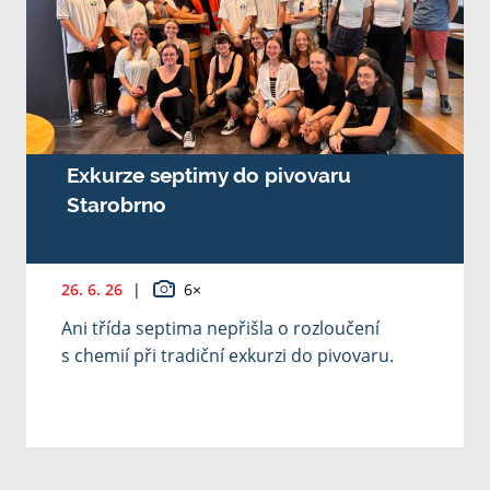
Exkurze septimy do pivovaru
Starobrno
26. 6. 26
|
6×
Ani třída septima nepřišla o rozloučení
s chemií při tradiční exkurzi do pivovaru.