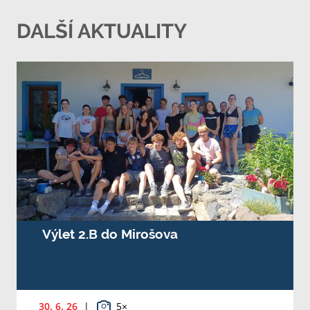
DALŠÍ AKTUALITY
Výlet 2.B do Mirošova
30. 6. 26
|
5×