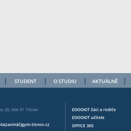
STUDENT
O STUDIU
AKTUÁLNĚ
u 20, 666 01 Tišnov
EDOOKIT žáci a rodiče
EDOOKIT učitele
ola(zavináč)gym-tisnov.cz
OFFICE 365