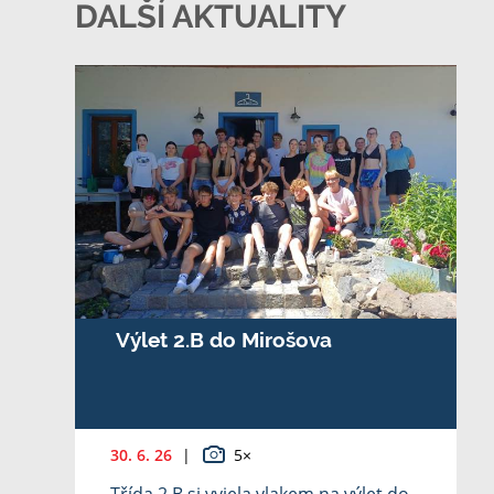
DALŠÍ AKTUALITY
Výlet 2.B do Mirošova
30. 6. 26
|
5×