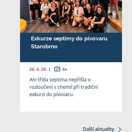
Exkurze septimy do pivovaru
Starobrno
26. 6. 26
|
6×
Ani třída septima nepřišla o
rozloučení s chemií při tradiční
exkurzi do pivovaru.
Další aktuality