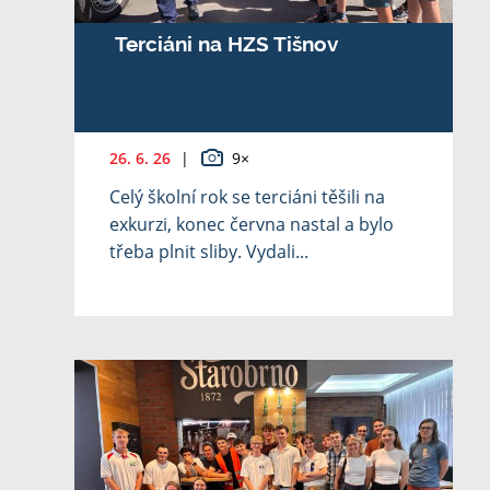
Terciáni na HZS Tišnov
26. 6. 26
|
9×
Celý školní rok se terciáni těšili na
exkurzi, konec června nastal a bylo
třeba plnit sliby. Vydali...