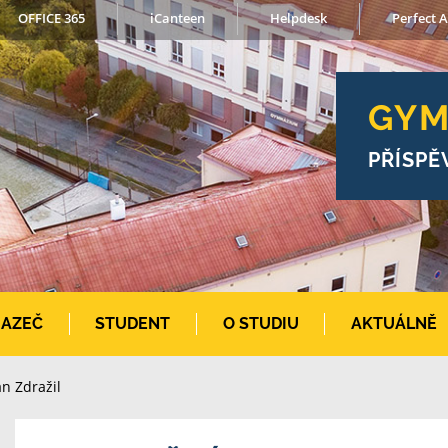
OFFICE 365
iCanteen
Helpdesk
Perfect A
GYM
PŘÍSPĚ
AZEČ
STUDENT
O STUDIU
AKTUÁLNĚ
n Zdražil