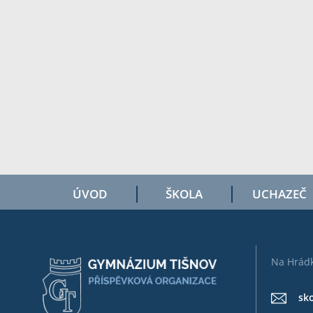
ÚVOD
ŠKOLA
UCHAZEČ
Na Hrádk
sk