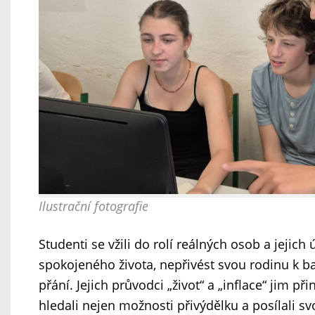
Ilustrační fotografie
Studenti se vžili do rolí reálných osob a jejic
spokojeného života, nepřivést svou rodinu k ba
přání. Jejich průvodci „život“ a „inflace“ jim př
hledali nejen možnosti přivýdělku a posílali sv