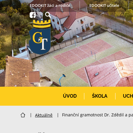
EDOOKIT žáci a rodiče
EDOOKIT učitele
ÚVOD
ŠKOLA
UCH
|
Aktuálně
|
Finanční gramotnost Dr. Zdědil a pa