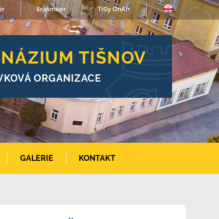
ir
Erasmus+
TiGy OnAir
NÁZIUM TIŠNOV
VKOVÁ ORGANIZACE
GALERIE
KONTAKT