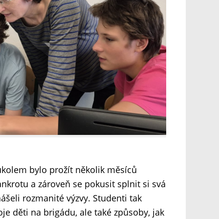
h úkolem bylo prožít několik měsíců
nkrotu a zároveň se pokusit splnit si svá
inášeli rozmanité výzvy. Studenti tak
oje děti na brigádu, ale také způsoby, jak