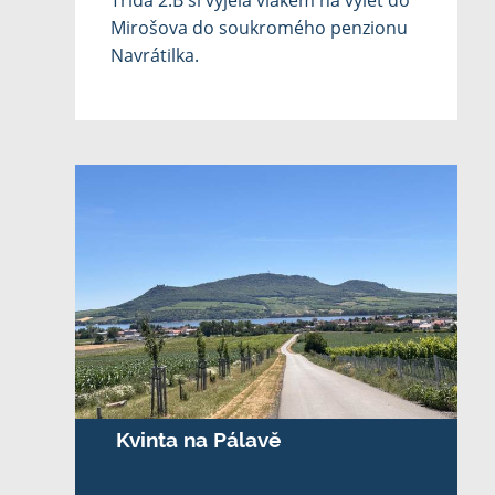
Třída 2.B si vyjela vlakem na výlet do
Mirošova do soukromého penzionu
Navrátilka.
Kvinta na Pálavě