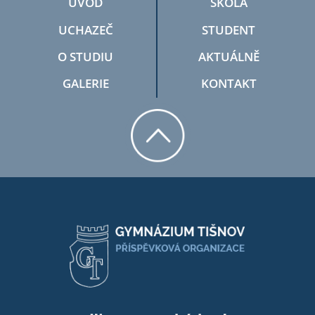
ÚVOD
ŠKOLA
UCHAZEČ
STUDENT
O STUDIU
AKTUÁLNĚ
GALERIE
KONTAKT