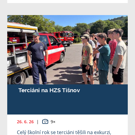
Terciáni na HZS Tišnov
26. 6. 26
|
9×
Celý školní rok se terciáni těšili na exkurzi,