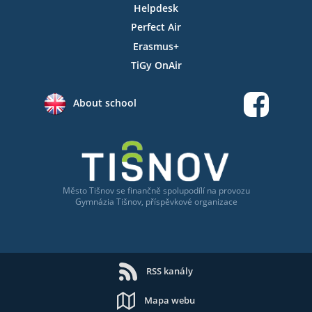
Helpdesk
Perfect Air
Erasmus+
TiGy OnAir
About school
Město Tišnov
se
finančně spolupodílí na provozu
Gymnázia Tišnov, příspěvkové organizace
RSS kanály
Mapa webu