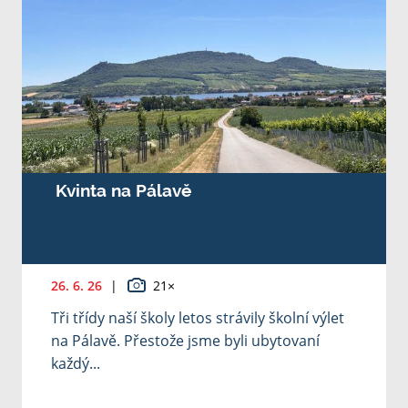
Kvinta na Pálavě
26. 6. 26
|
21×
Tři třídy naší školy letos strávily školní výlet
na Pálavě. Přestože jsme byli ubytovaní
každý...