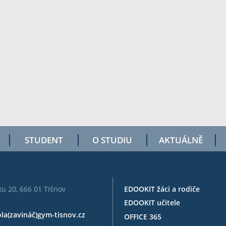
STUDENT
O STUDIU
AKTUÁLNĚ
u 20, 666 01 Tišnov
EDOOKIT žáci a rodiče
EDOOKIT učitele
ola(zavináč)gym-tisnov.cz
OFFICE 365