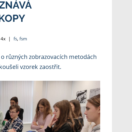
OZNÁVÁ
KOPY
4x
|
fs
,
fsm
li o různých zobrazovacích metodách
oušeli vzorek zaostřit.