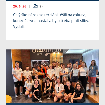
26. 6. 26
|
9×
Celý školní rok se terciáni těšili na exkurzi,
konec června nastal a bylo třeba plnit sliby.
Vydali...