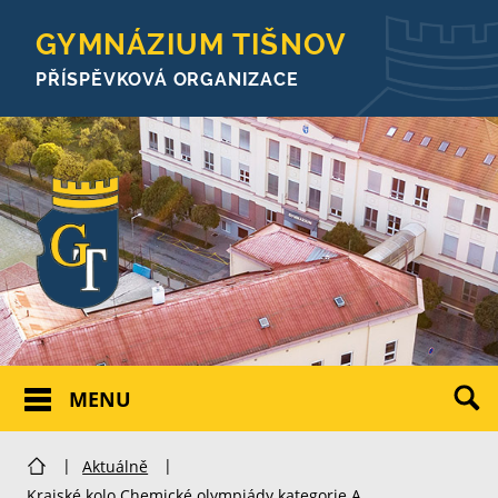
GYMNÁZIUM TIŠNOV
PŘÍSPĚVKOVÁ ORGANIZACE
MENU
|
Aktuálně
|
Krajské kolo Chemické olympiády kategorie A