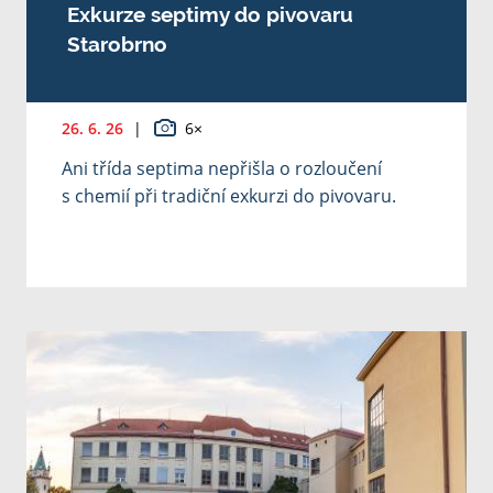
Exkurze septimy do pivovaru
Starobrno
26. 6. 26
|
6×
Ani třída septima nepřišla o rozloučení
s chemií při tradiční exkurzi do pivovaru.