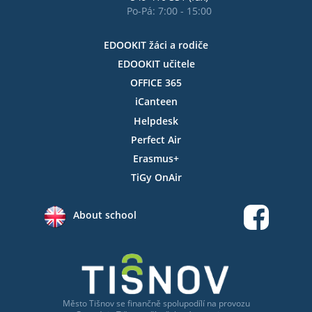
Po-Pá: 7:00 - 15:00
EDOOKIT žáci a rodiče
EDOOKIT učitele
OFFICE 365
iCanteen
Helpdesk
Perfect Air
Erasmus+
TiGy OnAir
About school
Město Tišnov
se
finančně spolupodílí na provozu