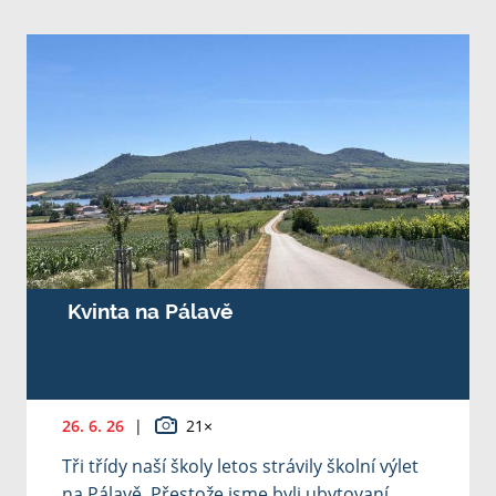
Kvinta na Pálavě
26. 6. 26
|
21×
Tři třídy naší školy letos strávily školní výlet
na Pálavě. Přestože jsme byli ubytovaní