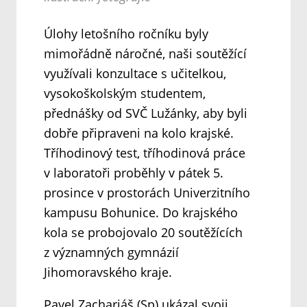
Úlohy letošního ročníku byly
mimořádně náročné, naši soutěžící
využívali konzultace s učitelkou,
vysokoškolským studentem,
přednášky od SVČ Lužánky, aby byli
dobře připraveni na kolo krajské.
Tříhodinový test, tříhodinová práce
v laboratoři proběhly v pátek 5.
prosince v prostorách Univerzitního
kampusu Bohunice. Do krajského
kola se probojovalo 20 soutěžících
z významných gymnázií
Jihomoravského kraje.
Pavel Zachariáš (Sp) ukázal svoji