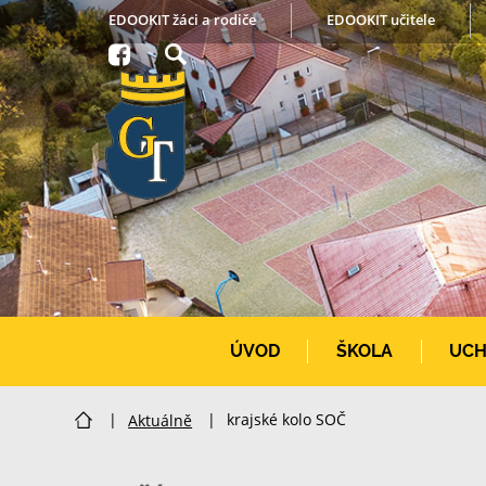
EDOOKIT žáci a rodiče
EDOOKIT učitele
ÚVOD
ŠKOLA
UCH
|
Aktuálně
|
krajské kolo SOČ