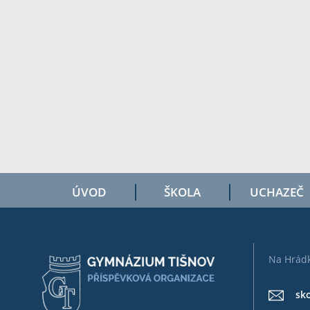
ÚVOD
ŠKOLA
UCHAZEČ
Na Hrádk
sk