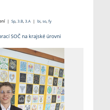
ení
|
Sp
,
3.B
,
3.A
|
bi
,
so
,
fy
rací SOČ na krajské úrovni