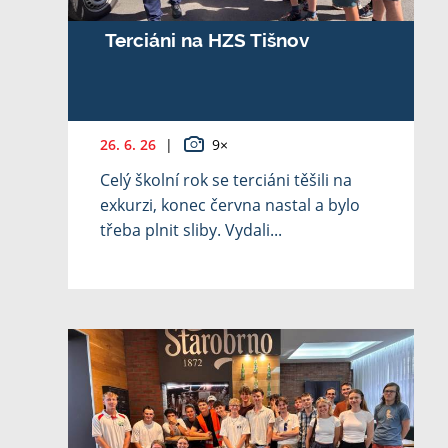
Terciáni na HZS Tišnov
26. 6. 26
|
9×
Celý školní rok se terciáni těšili na
exkurzi, konec června nastal a bylo
třeba plnit sliby. Vydali...