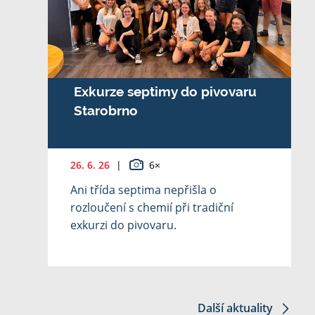
Exkurze septimy do pivovaru
Starobrno
26. 6. 26
|
6×
Ani třída septima nepřišla o
rozloučení s chemií při tradiční
exkurzi do pivovaru.
Další aktuality