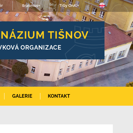
ir
Erasmus+
TiGy OnAir
NÁZIUM TIŠNOV
VKOVÁ ORGANIZACE
GALERIE
KONTAKT