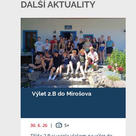
DALŠÍ AKTUALITY
Výlet 2.B do Mirošova
30. 6. 26
|
5×