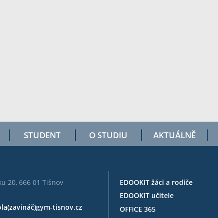
STUDENT
O STUDIU
AKTUÁLNĚ
u 20, 666 01 Tišnov
EDOOKIT žáci a rodiče
EDOOKIT učitele
ola(zavináč)gym-tisnov.cz
OFFICE 365