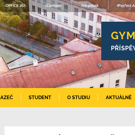
OFFICE 365
iCanteen
Helpdesk
Perfect A
GYM
PŘÍSPĚ
AZEČ
STUDENT
O STUDIU
AKTUÁLNĚ