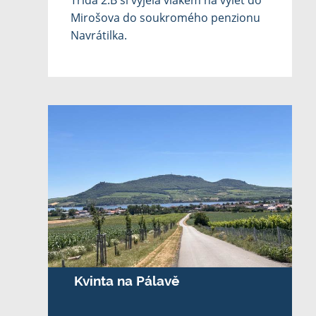
Třída 2.B si vyjela vlakem na výlet do
Mirošova do soukromého penzionu
Navrátilka.
Kvinta na Pálavě