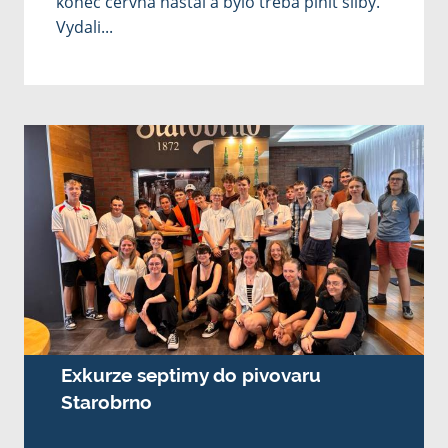
konec června nastal a bylo třeba plnit sliby.
Vydali...
Exkurze septimy do pivovaru
Starobrno