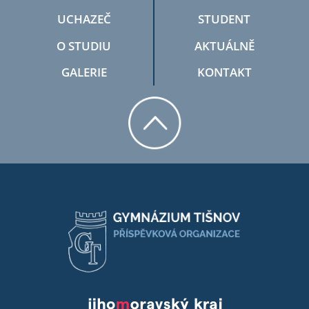
UCHAZEČ
STUDENT
O STUDIU
AKTUÁLNĚ
GALERIE
KONTAKT