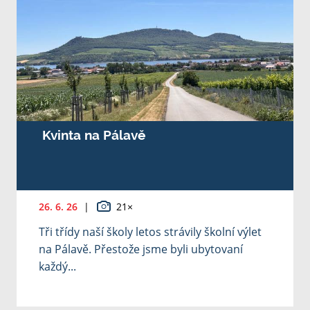
Kvinta na Pálavě
26. 6. 26
|
21×
Tři třídy naší školy letos strávily školní výlet
na Pálavě. Přestože jsme byli ubytovaní
každý...