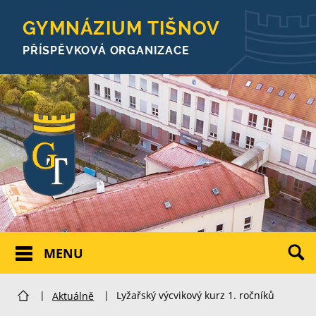
GYMNÁZIUM TIŠNOV
PŘÍSPĚVKOVÁ ORGANIZACE
MENU
|
Aktuálně
|
Lyžařský výcvikový kurz 1. ročníků