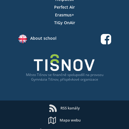
Perfect Air
Erasmus+
TiGy OnAir
About school
Město Tišnov
se
finančně spolupodílí na provozu
Gymnázia Tišnov, příspěvkové organizace
RSS kanály
Mapa webu