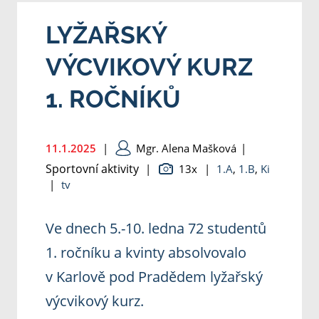
LYŽAŘSKÝ
VÝCVIKOVÝ KURZ
1. ROČNÍKŮ
11.1.2025
|
Mgr. Alena Mašková
|
Sportovní aktivity
|
13x
|
1.A
,
1.B
,
Ki
|
tv
Ve dnech 5.-10. ledna 72 studentů
1. ročníku a kvinty absolvovalo
v Karlově pod Pradědem lyžařský
výcvikový kurz.