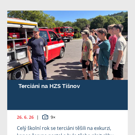
Terciáni na HZS Tišnov
26. 6. 26
|
9×
Celý školní rok se terciáni těšili na exkurzi,