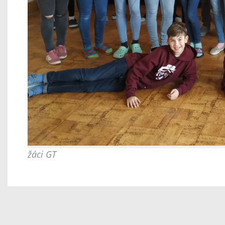
žáci GT