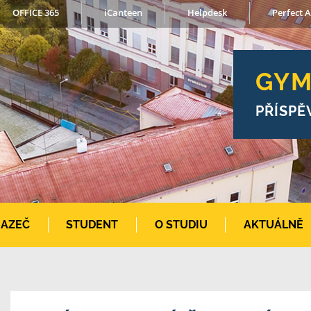
OFFICE 365
iCanteen
Helpdesk
Perfect A
GYM
PŘÍSPĚ
AZEČ
STUDENT
O STUDIU
AKTUÁLNĚ