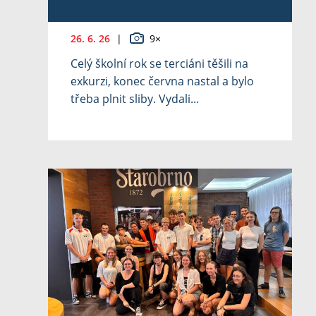
26. 6. 26
|
9×
Celý školní rok se terciáni těšili na
exkurzi, konec června nastal a bylo
třeba plnit sliby. Vydali...