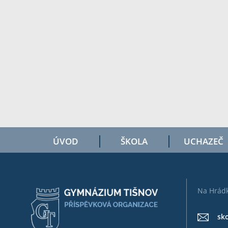
ÚVOD
ŠKOLA
UCHAZEČ
Na Hrádk
sk