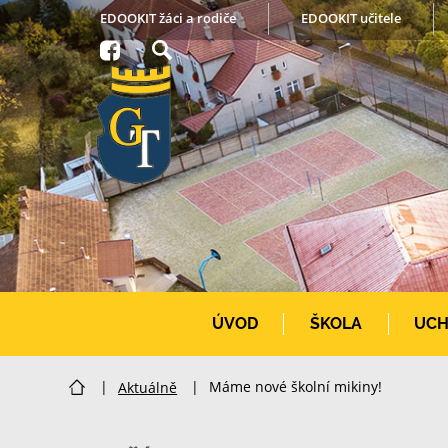
EDOOKIT žáci a rodiče
EDOOKIT učitele
ÚVOD
ŠKOLA
UCH
|
Aktuálně
|
Máme nové školní mikiny!