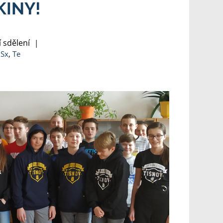
KINY!
 sdělení
|
,
Sx
,
Te