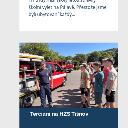
Tři třídy naší školy letos strávily
školní výlet na Pálavě. Přestože jsme
byli ubytovaní každý...
Terciáni na HZS Tišnov