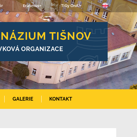
ir
Erasmus+
TiGy OnAir
NÁZIUM TIŠNOV
VKOVÁ ORGANIZACE
GALERIE
KONTAKT