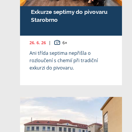
Exkurze septimy do pivovaru
Starobrno
26. 6. 26
|
6×
Ani třída septima nepřišla o
rozloučení s chemií při tradiční
exkurzi do pivovaru.