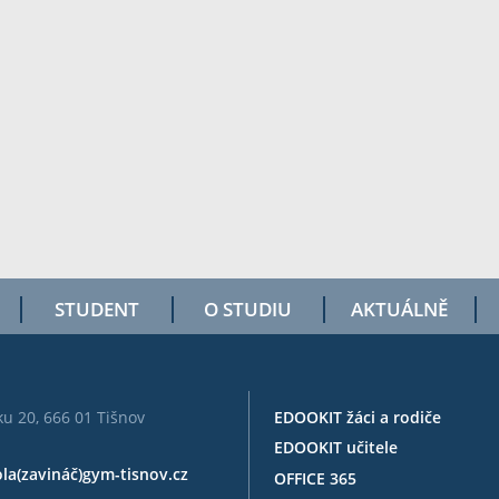
STUDENT
O STUDIU
AKTUÁLNĚ
u 20, 666 01 Tišnov
EDOOKIT žáci a rodiče
EDOOKIT učitele
ola(zavináč)gym-tisnov.cz
OFFICE 365