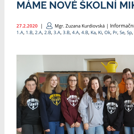
MÁME NOVÉ ŠKOLNÍ MI
Informační
27.2.2020
|
Mgr. Zuzana Kurdiovská
|
1.A
,
1.B
,
2.A
,
2.B
,
3.A
,
3.B
,
4.A
,
4.B
,
Ka
,
Ki
,
Ok
,
Pr
,
Se
,
Sp