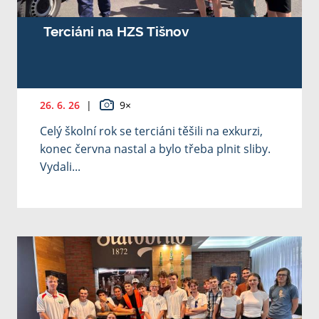
Terciáni na HZS Tišnov
26. 6. 26
|
9×
Celý školní rok se terciáni těšili na exkurzi,
konec června nastal a bylo třeba plnit sliby.
Vydali...