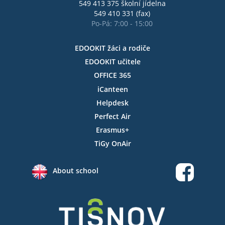
549 413 375 školní jídelna
549 410 331 (fax)
Po-Pá: 7:00 - 15:00
EDOOKIT žáci a rodiče
EDOOKIT učitele
OFFICE 365
iCanteen
Helpdesk
Perfect Air
Erasmus+
TiGy OnAir
About school