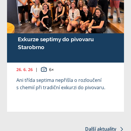
Exkurze septimy do pivovaru
Starobrno
26. 6. 26
|
6×
Ani třída septima nepřišla o rozloučení
s chemií při tradiční exkurzi do pivovaru.
Další aktuality