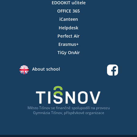
EDOOKIT učitele
OFFICE 365
iCanteen
Helpdesk
Perfect Air
Erasmus+
TiGy OnAir
About school
Město Tišnov
se
finančně spolupodílí na provozu
Gymnázia Tišnov, příspěvkové organizace