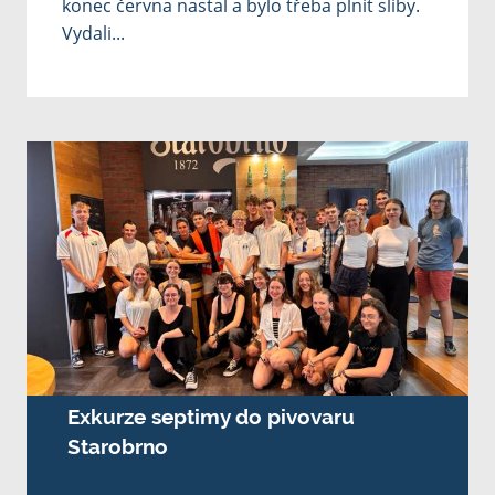
konec června nastal a bylo třeba plnit sliby.
Vydali...
Exkurze septimy do pivovaru
Starobrno