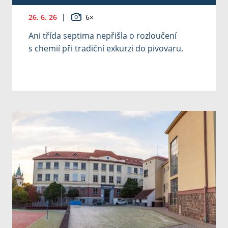
26. 6. 26
|
6×
Ani třída septima nepřišla o rozloučení
s chemií při tradiční exkurzi do pivovaru.