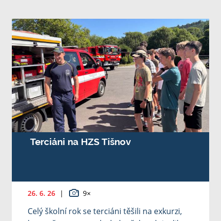
Terciáni na HZS Tišnov
26. 6. 26
|
9×
Celý školní rok se terciáni těšili na exkurzi,