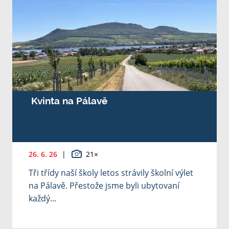
Kvinta na Pálavě
26. 6. 26
|
21×
Tři třídy naší školy letos strávily školní výlet
na Pálavě. Přestože jsme byli ubytovaní
každý...