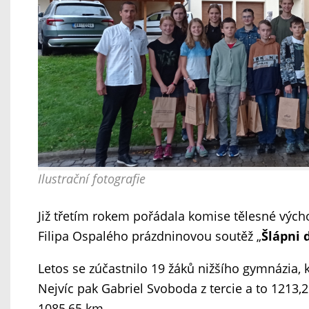
Ilustrační fotografie
Již třetím rokem pořádala komise tělesné výcho
Filipa Ospalého prázdninovou soutěž „
Šlápni 
Letos se zúčastnilo 19 žáků nižšího gymnázia, k
Nejvíc pak Gabriel Svoboda z tercie a to 1213,
1085,65 km.