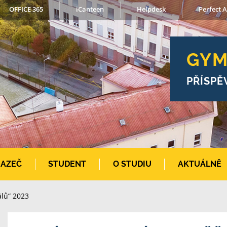
OFFICE 365
iCanteen
Helpdesk
Perfect A
GYM
PŘÍSPĚ
AZEČ
STUDENT
O STUDIU
AKTUÁLNĚ
álů“ 2023