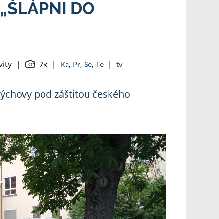
„ŠLÁPNI DO
vity
|
7x
|
Ka
,
Pr
,
Se
,
Te
|
tv
výchovy pod záštitou českého