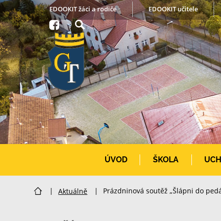
EDOOKIT žáci a rodiče
EDOOKIT učitele
ÚVOD
ŠKOLA
UCH
|
Aktuálně
|
Prázdninová soutěž „Šlápni do ped