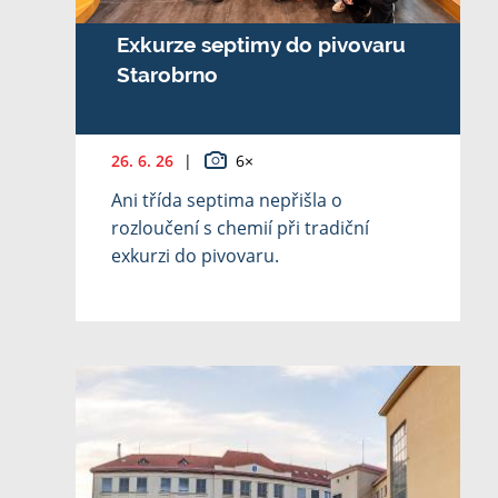
Exkurze septimy do pivovaru
Starobrno
26. 6. 26
|
6×
Ani třída septima nepřišla o
rozloučení s chemií při tradiční
exkurzi do pivovaru.