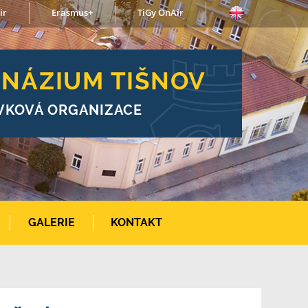
ir
Erasmus+
TiGy OnAir
NÁZIUM TIŠNOV
VKOVÁ ORGANIZACE
GALERIE
KONTAKT