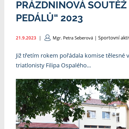
PRÁZDNINOVÁ SOUTĚŽ 
PEDÁLŮ“ 2023
Sportovní akti
21.9.2023
|
Mgr. Petra Seberová
|
Již třetím rokem pořádala komise tělesné 
triatlonisty Filipa Ospalého...