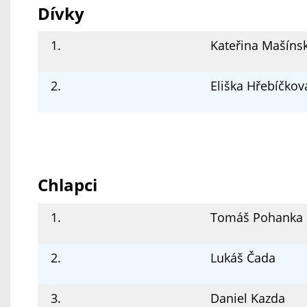
Dívky
1.
Kateřina Mašíns
2.
Eliška Hřebíčkov
Chlapci
1.
Tomáš Pohanka
2.
Lukáš Čada
3.
Daniel Kazda