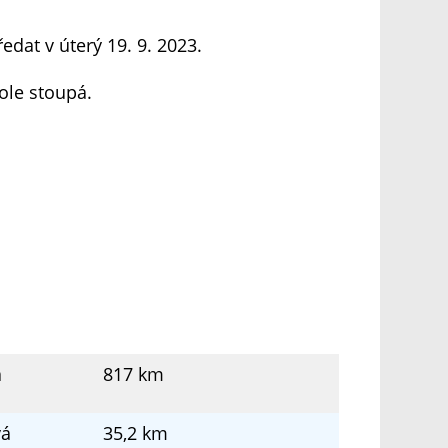
edat v úterý 19. 9. 2023.
ole stoupá.
á
817 km
vá
35,2 km