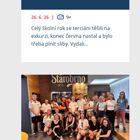
26. 6. 26
|
9×
Celý školní rok se terciáni těšili na
exkurzi, konec června nastal a bylo
třeba plnit sliby. Vydali...