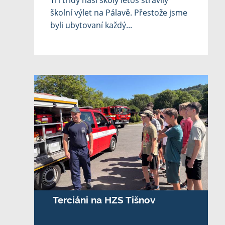
Tři třídy naší školy letos strávily
školní výlet na Pálavě. Přestože jsme
byli ubytovaní každý...
Terciáni na HZS Tišnov