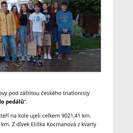
vy pod záštitou českého triatlonisty
do pedálů
“.
teří na kole ujeli celkem 9021,41 km.
2 km. Z dívek Eliška Kocmanová z kvarty