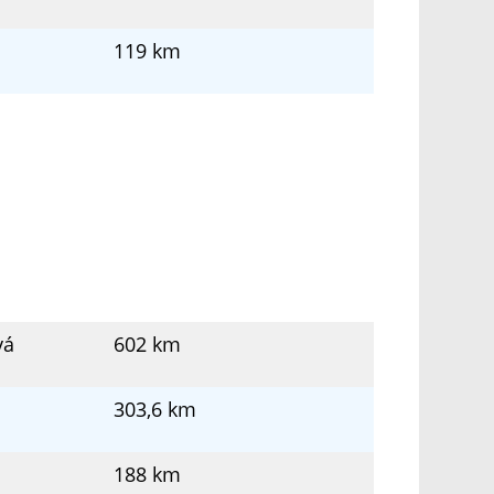
119 km
vá
602 km
á
303,6 km
188 km