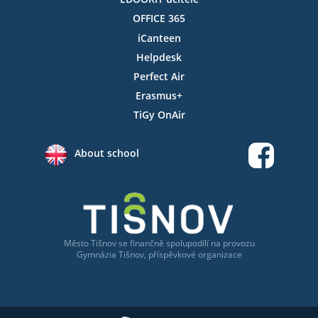
OFFICE 365
iCanteen
Helpdesk
Perfect Air
Erasmus+
TiGy OnAir
About school
Město Tišnov
se
finančně spolupodílí na provozu
Gymnázia Tišnov, příspěvkové organizace