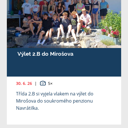
Výlet 2.B do Mirošova
30. 6. 26
|
5×
Třída 2.B si vyjela vlakem na výlet do
Mirošova do soukromého penzionu
Navrátilka.