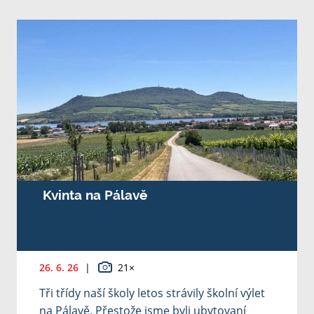
Kvinta na Pálavě
26. 6. 26
|
21×
Tři třídy naší školy letos strávily školní výlet
na Pálavě. Přestože jsme byli ubytovaní