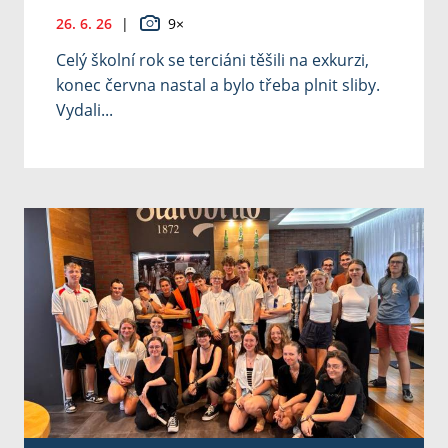
26. 6. 26
|
9×
Celý školní rok se terciáni těšili na exkurzi,
konec června nastal a bylo třeba plnit sliby.
Vydali...