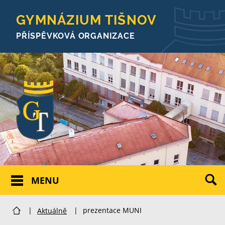
GYMNÁZIUM TIŠNOV
PŘÍSPĚVKOVÁ ORGANIZACE
MENU
|
Aktuálně
|
prezentace MUNI