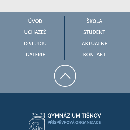
ÚVOD
ŠKOLA
UCHAZEČ
STUDENT
O STUDIU
AKTUÁLNĚ
GALERIE
KONTAKT