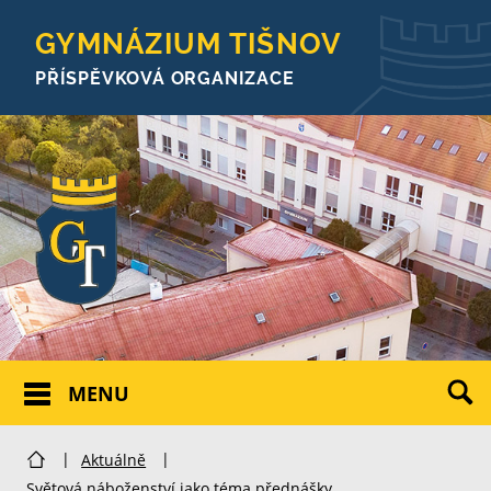
GYMNÁZIUM TIŠNOV
PŘÍSPĚVKOVÁ ORGANIZACE
MENU
|
Aktuálně
|
Světová náboženství jako téma přednášky