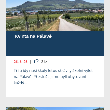
Kvinta na Pálavě
26. 6. 26
|
21×
Tři třídy naší školy letos strávily školní výlet
na Pálavě. Přestože jsme byli ubytovaní
každý...