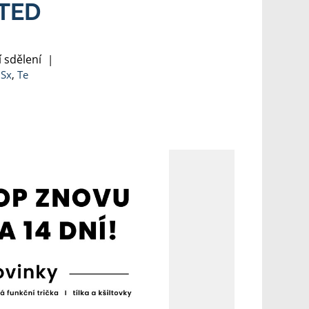
ITED
 sdělení
|
,
Sx
,
Te