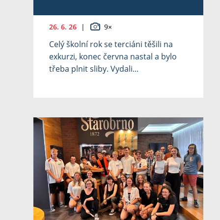
26. 6. 26
|
9×
Celý školní rok se terciáni těšili na
exkurzi, konec června nastal a bylo
třeba plnit sliby. Vydali...