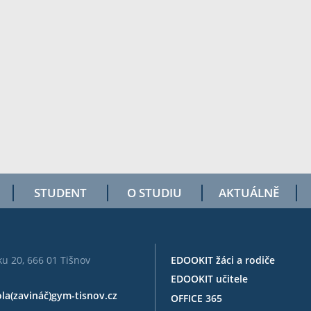
STUDENT
O STUDIU
AKTUÁLNĚ
u 20, 666 01 Tišnov
EDOOKIT žáci a rodiče
EDOOKIT učitele
ola(zavináč)gym-tisnov.cz
OFFICE 365