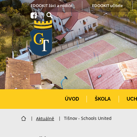
EDOOKIT žáci a rodiče
EDOOKIT učitele
ÚVOD
ŠKOLA
UCH
|
Aktuálně
|
Tišnov - Schools United