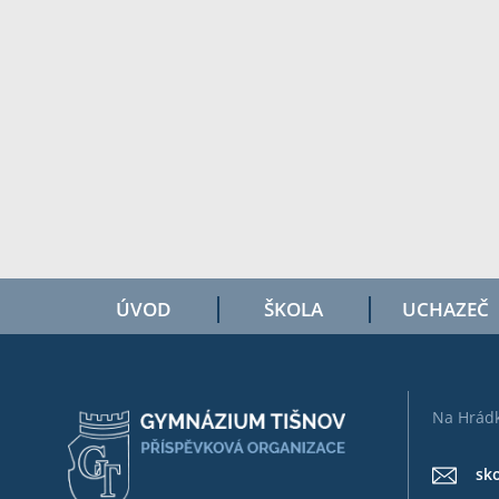
ÚVOD
ŠKOLA
UCHAZEČ
Na Hrádk
sk