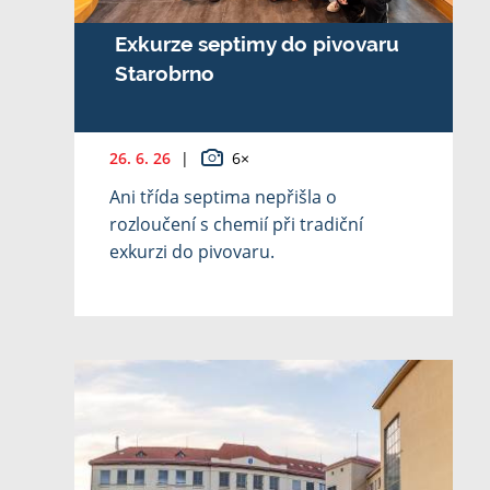
Exkurze septimy do pivovaru
Starobrno
26. 6. 26
|
6×
Ani třída septima nepřišla o
rozloučení s chemií při tradiční
exkurzi do pivovaru.