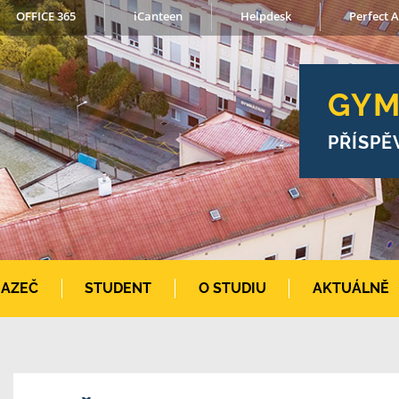
OFFICE 365
iCanteen
Helpdesk
Perfect A
GYM
PŘÍSPĚ
AZEČ
STUDENT
O STUDIU
AKTUÁLNĚ