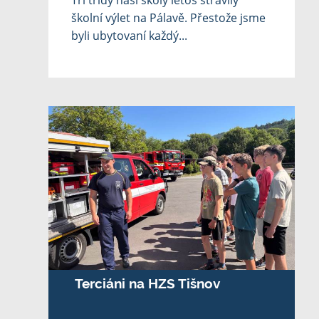
Tři třídy naší školy letos strávily
školní výlet na Pálavě. Přestože jsme
byli ubytovaní každý...
Terciáni na HZS Tišnov