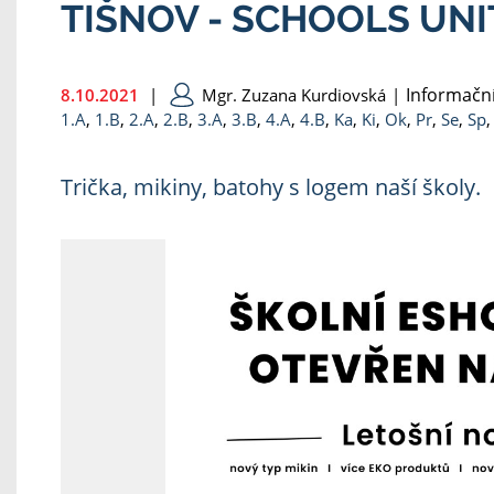
TIŠNOV - SCHOOLS UN
Informační
8.10.2021
|
Mgr. Zuzana Kurdiovská
|
1.A
,
1.B
,
2.A
,
2.B
,
3.A
,
3.B
,
4.A
,
4.B
,
Ka
,
Ki
,
Ok
,
Pr
,
Se
,
Sp
Trička, mikiny, batohy s logem naší školy.