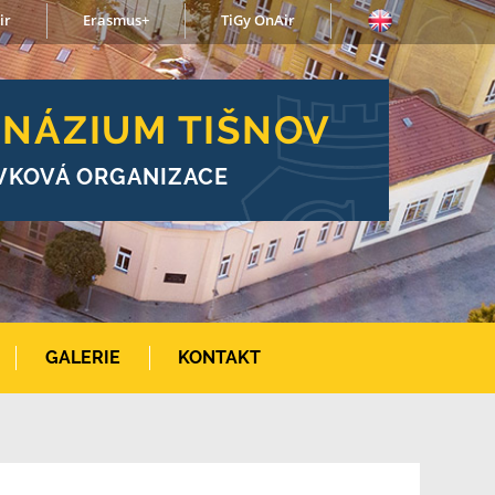
ir
Erasmus+
TiGy OnAir
NÁZIUM TIŠNOV
VKOVÁ ORGANIZACE
GALERIE
KONTAKT