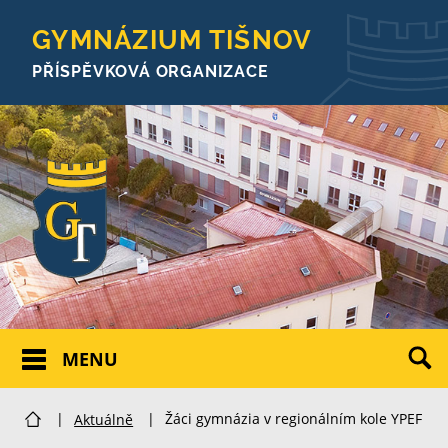
GYMNÁZIUM TIŠNOV
PŘÍSPĚVKOVÁ ORGANIZACE
MENU
|
Aktuálně
|
Žáci gymnázia v regionálním kole YPEF