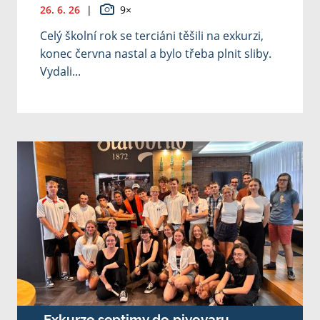
26. 6. 26
|
9×
Celý školní rok se terciáni těšili na exkurzi,
konec června nastal a bylo třeba plnit sliby.
Vydali...
Exkurze septimy do pivovaru