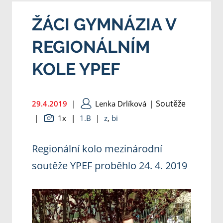
ŽÁCI GYMNÁZIA V
REGIONÁLNÍM
KOLE YPEF
Soutěže
29.4.2019
|
Lenka Drlíková
|
|
1x
|
1.B
|
z
,
bi
Regionální kolo mezinárodní
soutěže YPEF proběhlo 24. 4. 2019