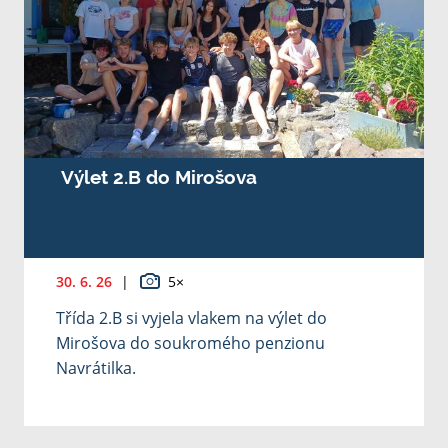
Výlet 2.B do Mirošova
30. 6. 26
|
5×
Třída 2.B si vyjela vlakem na výlet do
Mirošova do soukromého penzionu
Navrátilka.