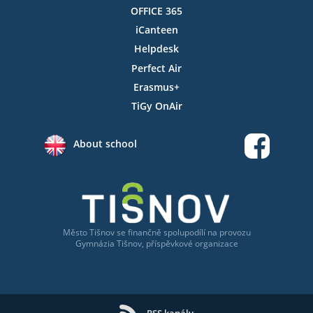
OFFICE 365
iCanteen
Helpdesk
Perfect Air
Erasmus+
TiGy OnAir
About school
Město Tišnov
se
finančně spolupodílí na provozu
Gymnázia Tišnov, příspěvkové organizace
RSS kanály