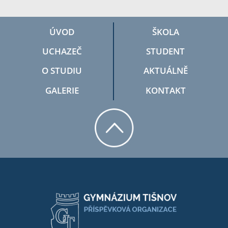
ÚVOD
ŠKOLA
UCHAZEČ
STUDENT
O STUDIU
AKTUÁLNĚ
GALERIE
KONTAKT