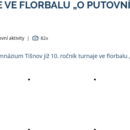
E VE FLORBALU „O PUTOV
vní aktivity
|
82x
názium Tišnov již 10. ročník turnaje ve florbalu