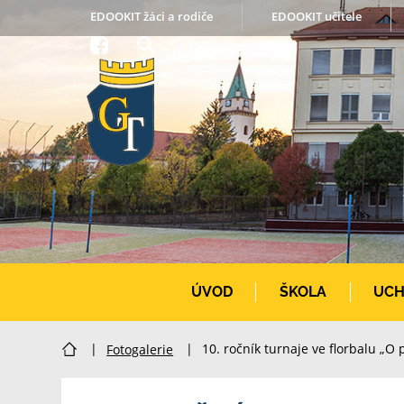
EDOOKIT žáci a rodiče
EDOOKIT učitele
ÚVOD
ŠKOLA
UCH
|
Fotogalerie
|
10. ročník turnaje ve florbalu „