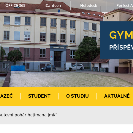
OFFICE 365
iCanteen
Helpdesk
Perfect A
GYM
PŘÍSPĚ
AZEČ
STUDENT
O STUDIU
AKTUÁLNĚ
O putovní pohár hejtmana JmK“