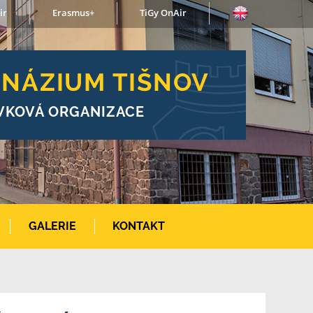
ir
Erasmus+
TiGy OnAir
NÁZIUM TIŠNOV
VKOVÁ ORGANIZACE
GALERIE
KONTAKT