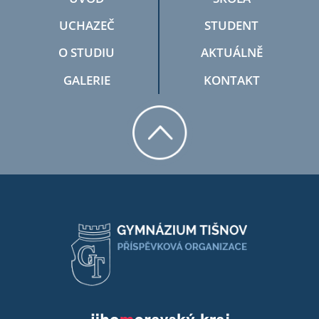
UCHAZEČ
STUDENT
O STUDIU
AKTUÁLNĚ
GALERIE
KONTAKT