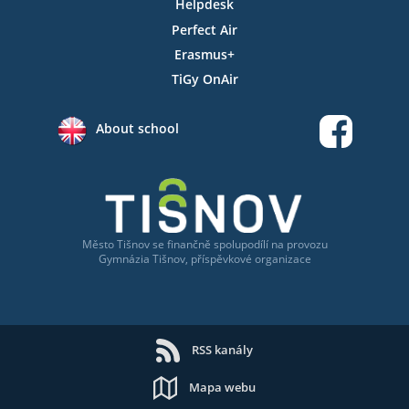
Helpdesk
Perfect Air
Erasmus+
TiGy OnAir
About school
Město Tišnov
se
finančně spolupodílí na provozu
Gymnázia Tišnov, příspěvkové organizace
RSS kanály
Mapa webu