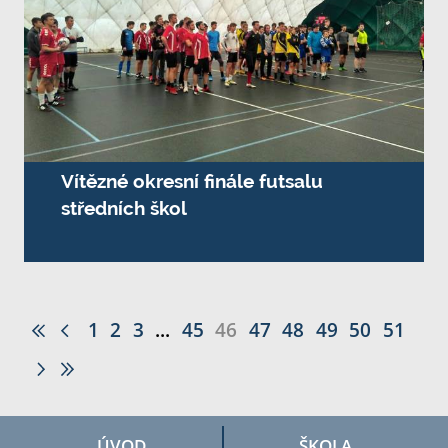
Vítězné okresní finále futsalu
středních škol
1
2
3
...
45
46
47
48
49
50
51
ÚVOD
ŠKOLA