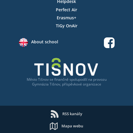
Helpdesk
Perfect Air
Erasmus+
TiGy OnAir
About school
Město Tišnov
se
finančně spolupodílí na provozu
Gymnázia Tišnov, příspěvkové organizace
RSS kanály
Mapa webu