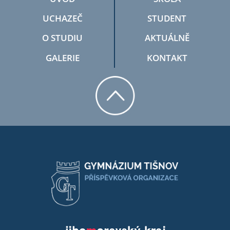
UCHAZEČ
STUDENT
O STUDIU
AKTUÁLNĚ
GALERIE
KONTAKT