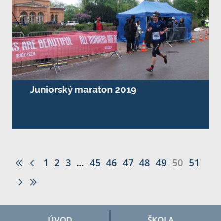
Juniorský maraton 2019
1
2
3
...
45
46
47
48
49
50
51
ÚVOD
ŠKOLA