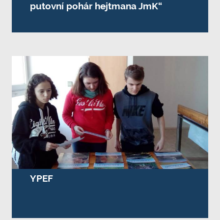
putovní pohár hejtmana JmK“
YPEF