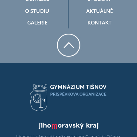
O STUDIU
AKTUÁLNĚ
GALERIE
KONTAKT
Jihomoravský kraj je zřizovatelem Gymnázia Tišnov,