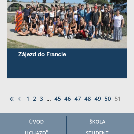
Zájezd do Francie
1
2
3
...
45
46
47
48
49
50
51
ÚVOD
ŠKOLA
UCHAZEČ
STUDENT