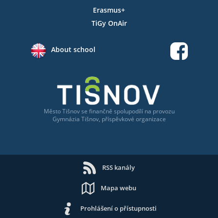
Erasmus+
TiGy OnAir
About school
Město Tišnov
se
finančně spolupodílí na provozu
Gymnázia Tišnov, příspěvkové organizace
RSS kanály
Mapa webu
Prohlášení o přístupnosti