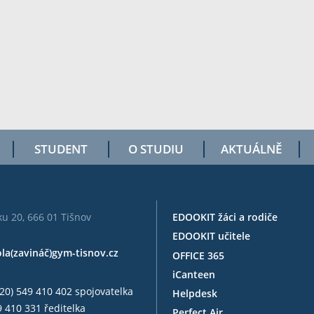
STUDENT
O STUDIU
AKTUÁLNĚ
u 20, 666 01 Tišnov
EDOOKIT žáci a rodiče
EDOOKIT učitele
ola(zavináč)gym-tisnov.cz
OFFICE 365
iCanteen
20) 549 410 402 spojovatelka
Helpdesk
 410 331 ředitelka
Perfect Air