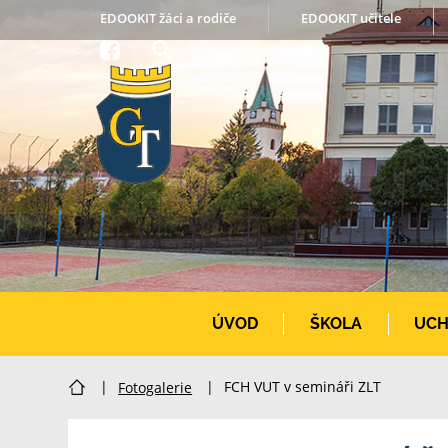
EDOOKIT žáci a rodiče
EDOOKIT učitele
ÚVOD
ŠKOLA
UCH
|
Fotogalerie
|
FCH VUT v semináři ZLT