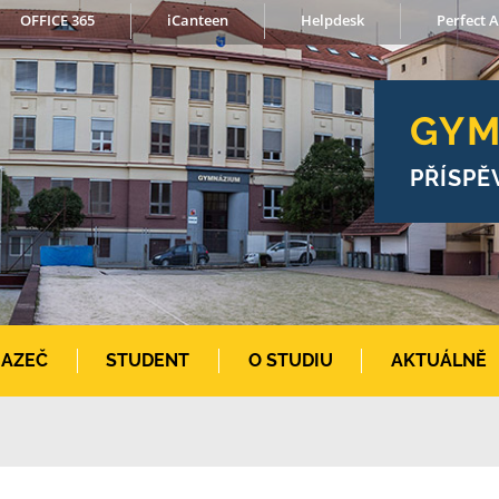
OFFICE 365
iCanteen
Helpdesk
Perfect A
GYM
PŘÍSPĚ
AZEČ
STUDENT
O STUDIU
AKTUÁLNĚ