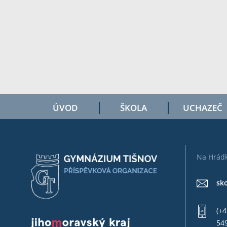
ÚVOD
ŠKOLA
UCHAZEČ
Na Hrádk
sk
(+4
549