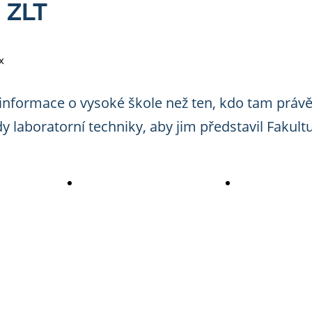
 ZLT
x
nformace o vysoké škole než ten, kdo tam právě 
y laboratorní techniky, aby jim představil Fakul