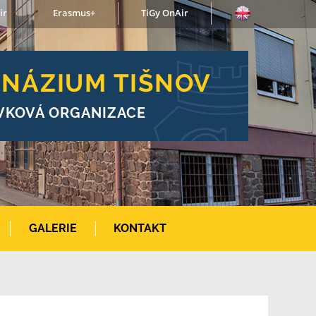
ir
Erasmus+
TiGy OnAir
NÁZIUM TIŠNOV
VKOVÁ ORGANIZACE
GALERIE
KONTAKT