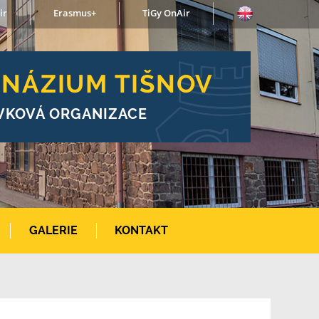
ir
Erasmus+
TiGy OnAir
NÁZIUM TIŠNOV
VKOVÁ ORGANIZACE
GALERIE
KONTAKT