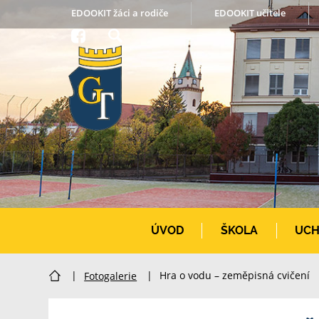
EDOOKIT žáci a rodiče
EDOOKIT učitele
ÚVOD
ŠKOLA
UCH
|
Fotogalerie
|
Hra o vodu – zeměpisná cvičení