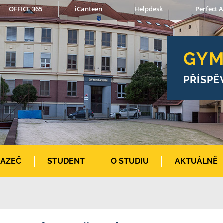
OFFICE 365
iCanteen
Helpdesk
Perfect A
GYM
PŘÍSPĚ
AZEČ
STUDENT
O STUDIU
AKTUÁLNĚ