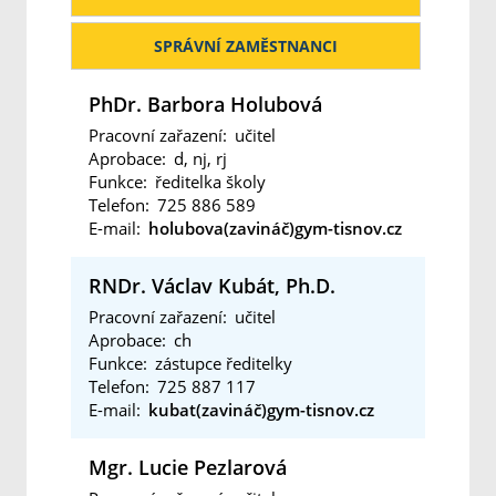
SPRÁVNÍ ZAMĚSTNANCI
PhDr. Barbora Holubová
Pracovní zařazení:
učitel
Aprobace:
d
,
nj
,
rj
Funkce:
ředitelka školy
Telefon:
725 886 589
E-mail:
holubova(zavináč)gym-tisnov.cz
RNDr. Václav Kubát, Ph.D.
Pracovní zařazení:
učitel
Aprobace:
ch
Funkce:
zástupce ředitelky
Telefon:
725 887 117
E-mail:
kubat(zavináč)gym-tisnov.cz
Mgr. Lucie Pezlarová