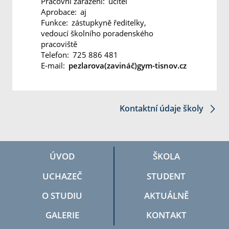
Pracovní zařazení:
učitel
Aprobace:
aj
Funkce:
zástupkyně ředitelky,
vedoucí školního poradenského
pracoviště
Telefon:
725 886 481
E-mail:
pezlarova(zavináč)gym-tisnov.cz
Kontaktní údaje školy
ÚVOD
ŠKOLA
UCHAZEČ
STUDENT
O STUDIU
AKTUÁLNĚ
GALERIE
KONTAKT