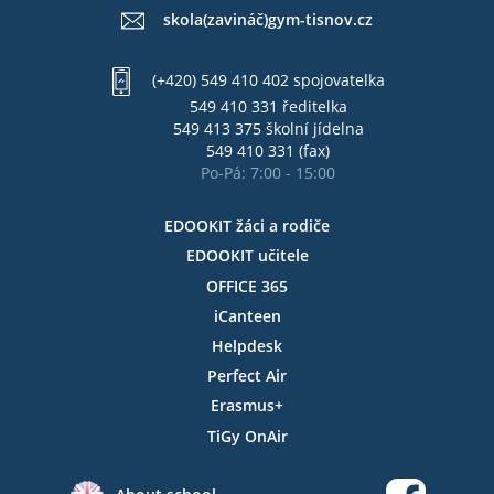
skola(zavináč)gym-tisnov.cz
(+420) 549 410 402 spojovatelka
549 410 331 ředitelka
549 413 375 školní jídelna
549 410 331 (fax)
Po-Pá: 7:00 - 15:00
EDOOKIT žáci a rodiče
EDOOKIT učitele
OFFICE 365
iCanteen
Helpdesk
Perfect Air
Erasmus+
TiGy OnAir