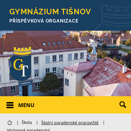
GYMNÁZIUM TIŠNOV
PŘÍSPĚVKOVÁ ORGANIZACE
MENU
|
Škola
|
Školní poradenské pracoviště
|
Výchovné poradenství