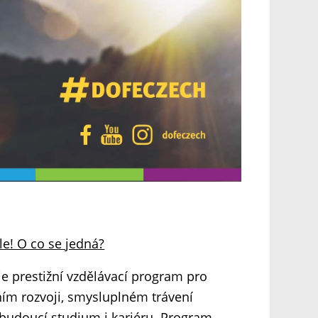
le! O co se jedná?
e prestižní vzdělávací program pro
ním rozvoji, smysluplném trávení
 budoucí studium i kariéru. Program