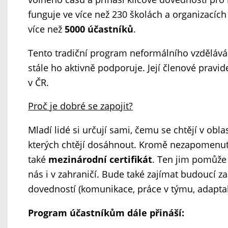
funguje ve více než 230 školách a organizacíc
více než
5000 účastníků
.
Tento tradiční program neformálního vzděláván
stále ho aktivně podporuje. Její členové pravi
v ČR.
Proč je dobré se zapojit?
Mladí lidé si určují sami, čemu se chtějí v obla
kterých chtějí dosáhnout. Kromě nezapomenutel
také
mezinárodní certifikát
. Ten jim pomůže 
nás i v zahraničí. Bude také zajímat budoucí z
dovedností (komunikace, práce v týmu, adaptabi
Program účastníkům dále přináší: