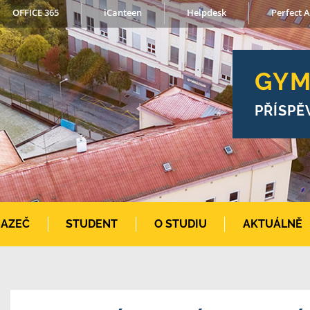
OFFICE 365
iCanteen
Helpdesk
Perfect A
GYM
PŘÍSPĚ
AZEČ
STUDENT
O STUDIU
AKTUÁLNĚ