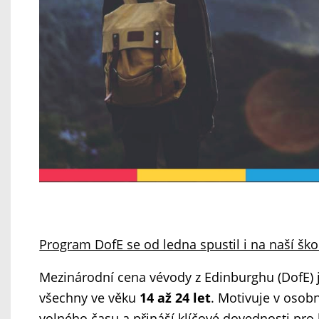
Program DofE se od ledna spustil i na naší ško
Mezinárodní cena vévody z Edinburghu (DofE) j
všechny ve věku
14 až 24 let
. Motivuje v osob
volného času a přináší klíčové dovednosti pro