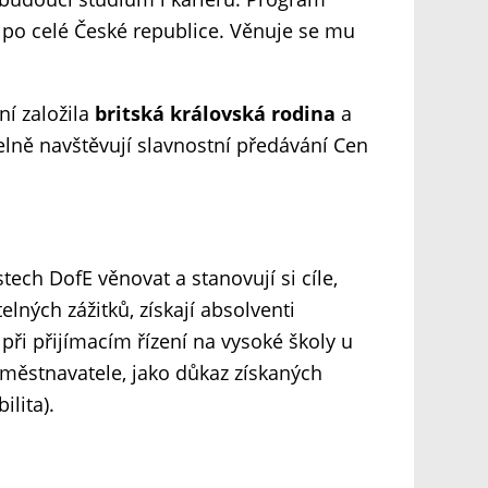
h po celé České republice. Věnuje se mu
í založila
britská královská rodina
a
delně navštěvují slavnostní předávání Cen
stech DofE věnovat a stanovují si cíle,
ných zážitků, získají absolventi
při přijímacím řízení na vysoké školy u
aměstnavatele, jako důkaz získaných
lita).