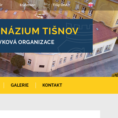
ir
Erasmus+
TiGy OnAir
NÁZIUM TIŠNOV
VKOVÁ ORGANIZACE
GALERIE
KONTAKT