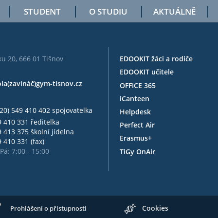
STUDENT
O STUDIU
AKTUÁLNĚ
u 20, 666 01 Tišnov
EDOOKIT žáci a rodiče
EDOOKIT učitele
ola(zavináč)gym-tisnov.cz
OFFICE 365
iCanteen
20) 549 410 402 spojovatelka
Helpdesk
 410 331 ředitelka
Perfect Air
 413 375 školní jídelna
Erasmus+
 410 331 (fax)
Pá: 7:00 - 15:00
TiGy OnAir
Cookies
Prohlášení o přístupnosti