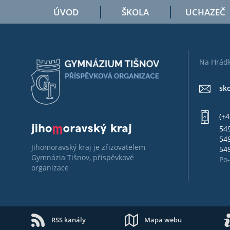
ÚVOD
ŠKOLA
UCHAZEČ
Na Hrádk
sk
(+4
549
549
Jihomoravský kraj je zřizovatelem
549
Gymnázia Tišnov, příspěvkové
Po-
organizace
RSS kanály
Mapa webu