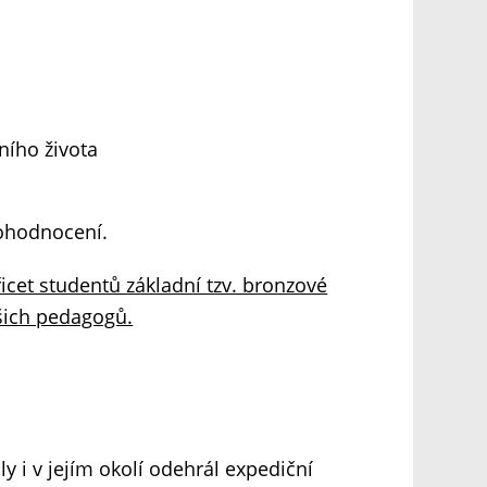
ního života
 ohodnocení.
icet studentů základní tzv. bronzové
šich pedagogů.
 i v jejím okolí odehrál expediční