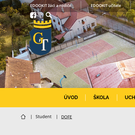
EDOOKIT žáci a rodiče
EDOOKIT učitele
ÚVOD
ŠKOLA
UCH
|
Student
|
DOFE