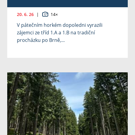
20. 6. 26
|
14×
V pátečním horkém dopoledni vyrazili
zájemci ze tříd 1.A a 1.B na tradiční
procházku po Brně,...