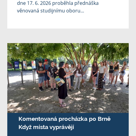
dne 17. 6. 2026 proběhla přednáška
věnovaná studijnímu oboru...
Komentovaná procházka po Brně
Když místa vyprávějí