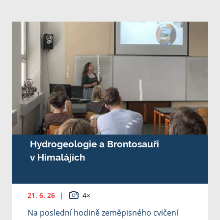
Hydrogeologie a Brontosauři
v Himalájích
21. 6. 26
|
4×
Na poslední hodině zeměpisného cvičení