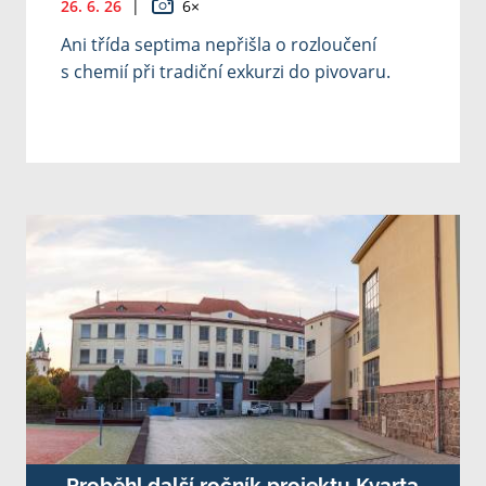
26. 6. 26
|
6×
Ani třída septima nepřišla o rozloučení
s chemií při tradiční exkurzi do pivovaru.
Proběhl další ročník projektu Kvarta