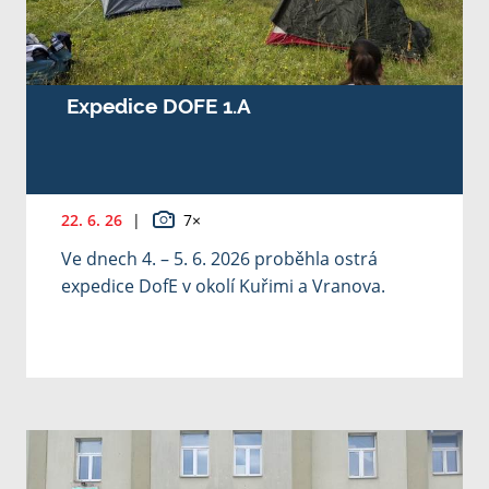
Expedice DOFE 1.A
22. 6. 26
|
7×
Ve dnech 4. – 5. 6. 2026 proběhla ostrá
expedice DofE v okolí Kuřimi a Vranova.