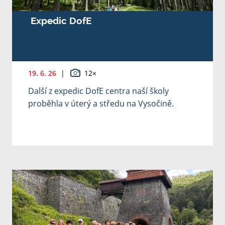
Expedic DofE
19. 6. 26
|
12×
Další z expedic DofE centra naší školy
proběhla v úterý a středu na Vysočině.