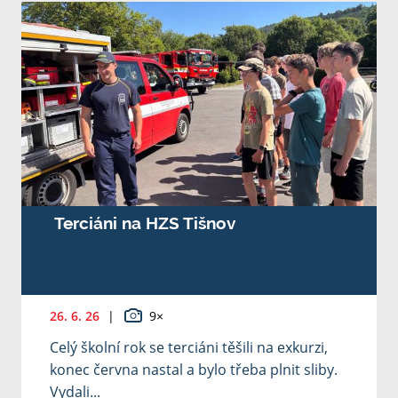
Terciáni na HZS Tišnov
26. 6. 26
|
9×
Celý školní rok se terciáni těšili na exkurzi,
konec června nastal a bylo třeba plnit sliby.
Vydali...