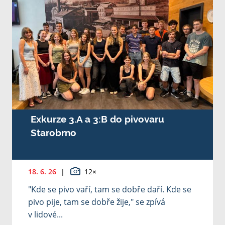
Exkurze 3.A a 3:B do pivovaru
Starobrno
18. 6. 26
|
12×
"Kde se pivo vaří, tam se dobře daří. Kde se
pivo pije, tam se dobře žije," se zpívá
v lidové...