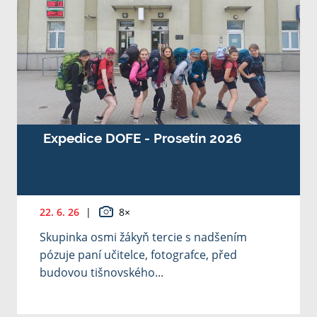
Expedice DOFE - Prosetín 2026
22. 6. 26
|
8×
Skupinka osmi žákyň tercie s nadšením
pózuje paní učitelce, fotografce, před
budovou tišnovského...