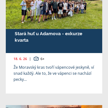
Stará huť u Adamova - exkurze
kvarta
18. 6. 26
|
6×
Že Moravský kras tvoří vápencové jeskyně, ví
snad každý. Ale to, že ve vápenci se nachází
pecky...