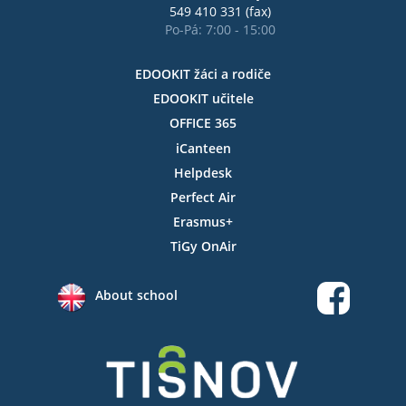
549 410 331 (fax)
Po-Pá: 7:00 - 15:00
EDOOKIT žáci a rodiče
EDOOKIT učitele
OFFICE 365
iCanteen
Helpdesk
Perfect Air
Erasmus+
TiGy OnAir
About school