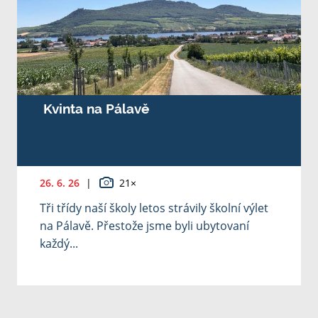
Kvinta na Pálavě
26. 6. 26
|
21×
Tři třídy naší školy letos strávily školní výlet
na Pálavě. Přestože jsme byli ubytovaní
každý...