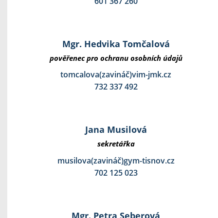
601 367 260
Mgr. Hedvika Tomčalová
pověřenec pro ochranu osobních údajů
tomcalova(zavináč)vim-jmk.cz
732 337 492
Jana Musilová
sekretářka
musilova(zavináč)gym-tisnov.cz
702 125 023
Mgr. Petra Seberová