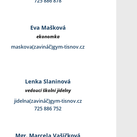
725 886 878
Eva Mašková
ekonomka
maskova(zavináč)gym-tisnov.cz
Lenka Slaninová
vedoucí školní jídelny
jidelna(zavináč)gym-tisnov.cz
725 886 752
Mgr. Marcela Vašíčková