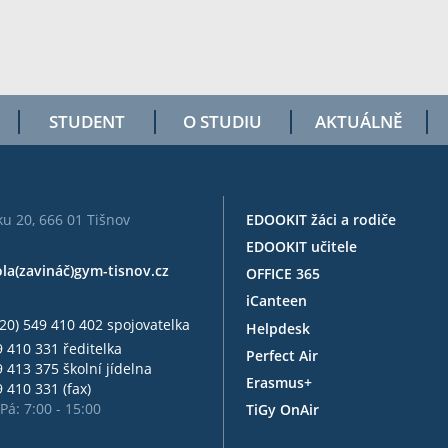
STUDENT
O STUDIU
AKTUÁLNĚ
u 20, 666 01 Tišnov
EDOOKIT žáci a rodiče
EDOOKIT učitele
ola(zavináč)gym-tisnov.cz
OFFICE 365
iCanteen
20) 549 410 402 spojovatelka
Helpdesk
 410 331 ředitelka
Perfect Air
 413 375 školní jídelna
Erasmus+
 410 331 (fax)
Pá: 7:00 - 15:00
TiGy OnAir