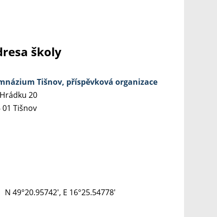
resa školy
názium Tišnov, příspěvková organizace
Hrádku 20
 01 Tišnov
N 49°20.95742', E 16°25.54778'