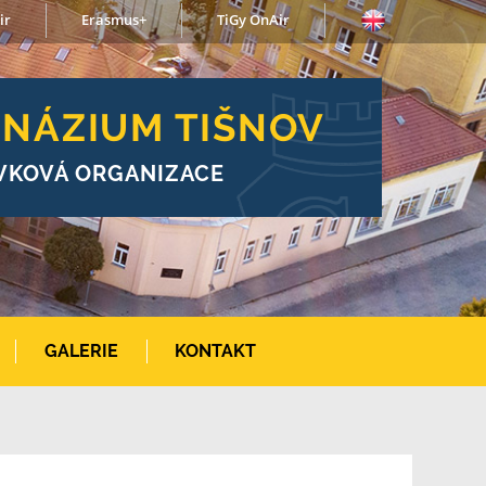
ir
Erasmus+
TiGy OnAir
NÁZIUM TIŠNOV
VKOVÁ ORGANIZACE
GALERIE
KONTAKT