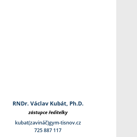
RNDr. Václav Kubát, Ph.D.
zástupce ředitelky
kubat(zavináč)gym-tisnov.cz
725 887 117