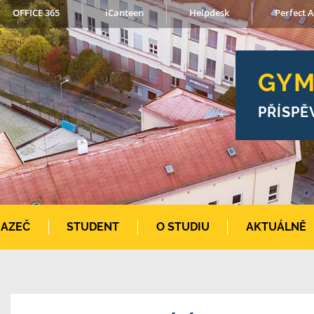
OFFICE 365
iCanteen
Helpdesk
Perfect A
GYM
PŘÍSPĚ
AZEČ
STUDENT
O STUDIU
AKTUÁLNĚ