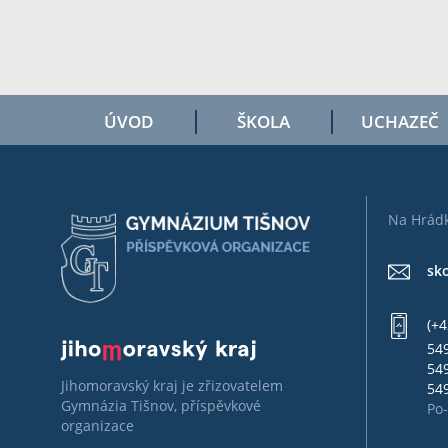
ÚVOD
ŠKOLA
UCHAZEČ
Na Hrádk
sk
(+4
549
549
Jihomoravský kraj je zřizovatelem
549
Gymnázia Tišnov, příspěvkové
Po-
organizace