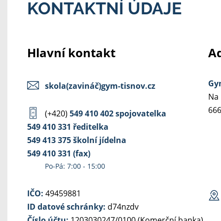
KONTAKTNÍ ÚDAJE
Hlavní kontakt
Ad
Gym
skola(zavináč)gym-tisnov.cz
Na 
666
(+420)
549 410 402 spojovatelka
549 410 331 ředitelka
549 413 375 školní jídelna
549 410 331 (fax)
Po-Pá: 7:00 - 15:00
IČO:
49459881
ID datové schránky:
d74nzdv
Číslo účtu:
1203030247/0100 (Komerční banka)