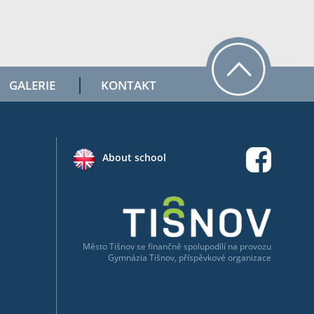
GALERIE
KONTAKT
About school
Město Tišnov
se
finančně spolupodílí na provozu
Gymnázia Tišnov, příspěvkové organizace